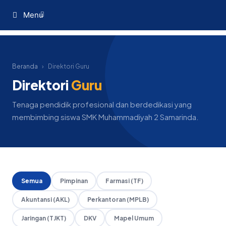
Menu
Beranda
›
Direktori Guru
Direktori
Guru
Tenaga pendidik profesional dan berdedikasi yang
membimbing siswa SMK Muhammadiyah 2 Samarinda.
Semua
Pimpinan
Farmasi (TF)
Akuntansi (AKL)
Perkantoran (MPLB)
Jaringan (TJKT)
DKV
Mapel Umum