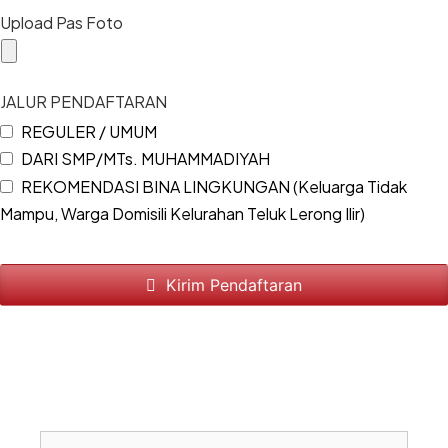
Upload Pas Foto
JALUR PENDAFTARAN
REGULER / UMUM
DARI SMP/MTs. MUHAMMADIYAH
REKOMENDASI BINA LINGKUNGAN (Keluarga Tidak
Mampu, Warga Domisili Kelurahan Teluk Lerong Ilir)
Kirim Pendaftaran
B
i
d
a
n