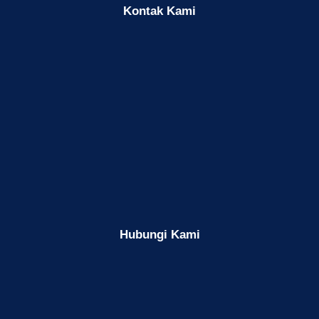
k
Kontak Kami
o
s
o
n
g
Hubungi Kami