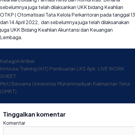
sebelumnya juga telah dilaksankan UKK bidang Keahlian
OTKP ( Otomatisasi Tata Kelola Perkantoran pada tanggal 13
dan 14 April 2022, dan sebelumnya juga telah dilaksanakan
juga UKK Bidang Keahlian Akuntansi dan Keuangan
Lembaga.
Kategori
Artikel
InHouse Training (IHT) Pembuatan LKS Apk. LIVE WORK
SHEET
MoU Bersama Universitas Muhammadiyah Kalimantan Timur
(UMKT)
Tinggalkan komentar
Komentar