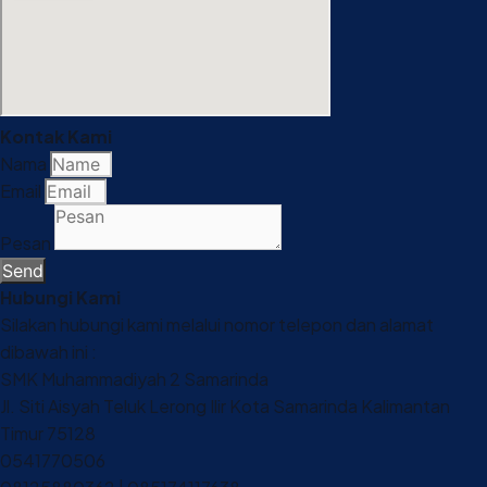
Kontak Kami
Nama
Email
Pesan
Send
Hubungi Kami
Silakan hubungi kami melalui nomor telepon dan alamat
dibawah ini :
SMK Muhammadiyah 2 Samarinda
Jl. Siti Aisyah Teluk Lerong Ilir Kota Samarinda Kalimantan
Timur 75128
0541770506