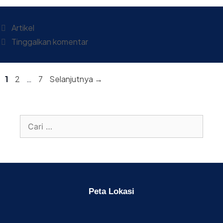
Artikel
Tinggalkan komentar
1
2
…
7
Selanjutnya
→
Peta Lokasi