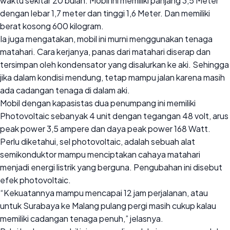
waktu sekitar 20 bulan. Mobil ini memiliki panjang 3,5 Meter
dengan lebar 1,7 meter dan tinggi 1,6 Meter. Dan memiliki
berat kosong 600 kilogram.
Ia juga mengatakan, mobil ini murni menggunakan tenaga
matahari. Cara kerjanya, panas dari matahari diserap dan
tersimpan oleh kondensator yang disalurkan ke aki. Sehingga
jika dalam kondisi mendung, tetap mampu jalan karena masih
ada cadangan tenaga di dalam aki.
Mobil dengan kapasistas dua penumpang ini memiliki
Photovoltaic sebanyak 4 unit dengan tegangan 48 volt, arus
peak power 3,5 ampere dan daya peak power 168 Watt.
Perlu diketahui, sel photovoltaic, adalah sebuah alat
semikonduktor mampu menciptakan cahaya matahari
menjadi energi listrik yang berguna. Pengubahan ini disebut
efek photovoltaic.
“Kekuatannya mampu mencapai 12 jam perjalanan, atau
untuk Surabaya ke Malang pulang pergi masih cukup kalau
memiliki cadangan tenaga penuh,” jelasnya.