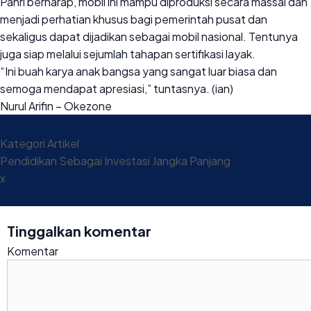
Pahri berharap, mobil ini mampu diproduksi secara massal dan
menjadi perhatian khusus bagi pemerintah pusat dan
sekaligus dapat dijadikan sebagai mobil nasional. Tentunya
juga siap melalui sejumlah tahapan sertifikasi layak.
“Ini buah karya anak bangsa yang sangat luar biasa dan
semoga mendapat apresiasi,” tuntasnya. (ian)
Nurul Arifin – Okezone
Kategori
Artikel
Pendidikan Sebagai Investasi Jangka Panjang
x
Tinggalkan komentar
Komentar