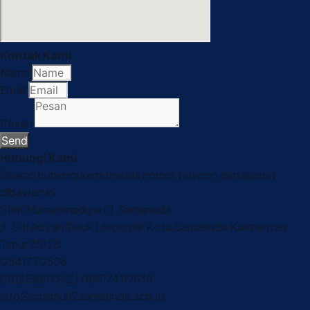
Kontak Kami
Nama
Email
Pesan
Send
Hubungi Kami
Silakan hubungi kami melalui nomor telepon dan alamat
dibawah ini :
SMK Muhammadiyah 2 Samarinda
Jl. Siti Aisyah Teluk Lerong Ilir Kota Samarinda Kalimantan
Timur 75128
0541770506
08125880362 | 085174117638
info@smkmuh2samarinda.sch.id