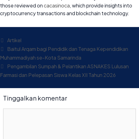
those reviewed on
cacasinoca
, which provide insights into
cryptocurrency transactions and blockchain technology.
Artikel
Baitul Arqam bagi Pendidik dan Tenaga Kependidikan
Muhammadiyah se-Kota Samarinda
Pengambilan Sumpah & Pelantikan ASNAKES Lulusan
Farmasi dan Pelepasan Siswa Kelas XII Tahun 2026
Tinggalkan komentar